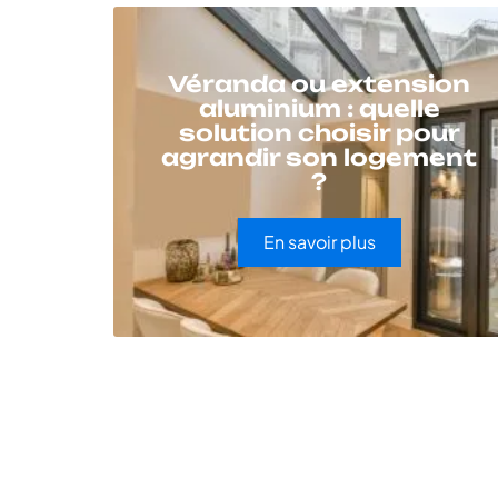
Véranda ou extension
aluminium : quelle
solution choisir pour
agrandir son logement
?
En savoir plus