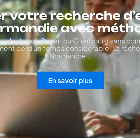
r votre recherche d’
rmandie avec méth
tule depuis Rouen ou Cherbourg sans connaî
ment perd un temps considérable. La rech
Normandie
…
En savoir plus