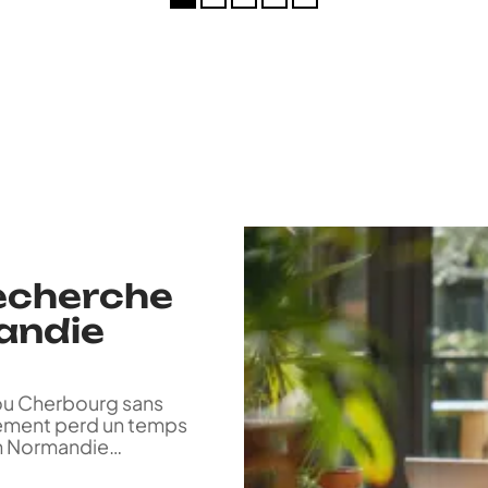
recherche
andie
ou Cherbourg sans
alement perd un temps
en Normandie
…