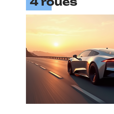
4 roues
25
tos
la
ses