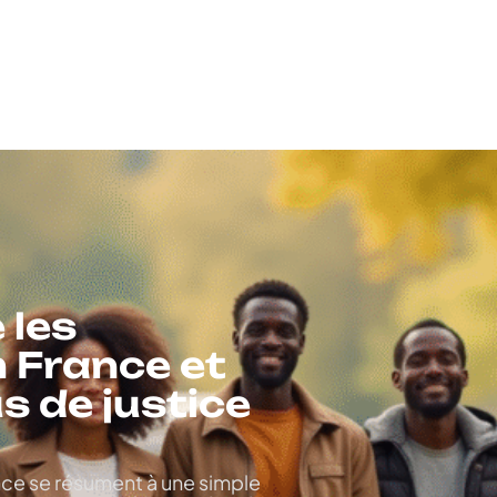
 les
n France et
us de justice
ance se résument à une simple