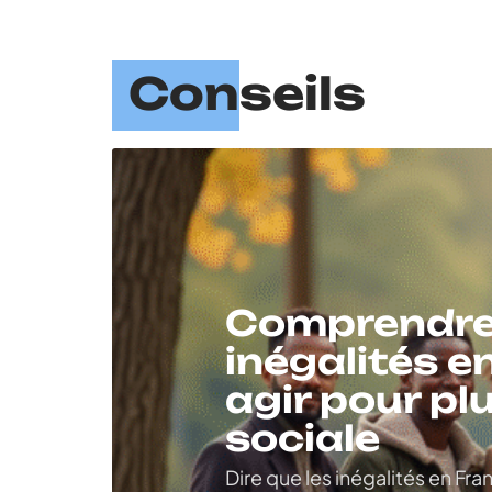
Conseils
Comprendre
inégalités e
agir pour pl
sociale
Dire que les inégalités en Fr