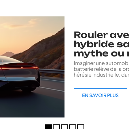
Rouler ave
hybride sa
mythe ou r
Imaginer une automobil
batterie relève de la 
hérésie industrielle, d
EN SAVOIR PLUS