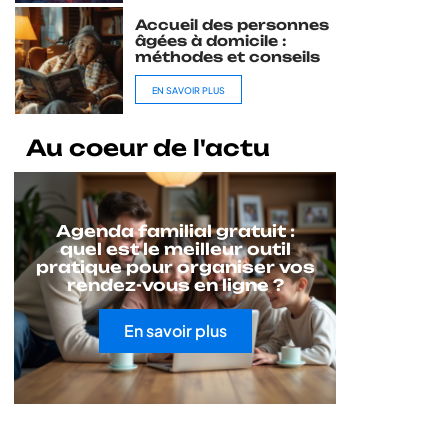
Accueil des personnes
âgées à domicile :
méthodes et conseils
EN SAVOIR PLUS
Au coeur de l'actu
Agenda familial gratuit :
quel est le meilleur outil
pratique pour organiser vos
rendez-vous en ligne ?
En savoir plus