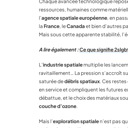
Chaque avancée technologique repose 
ressources, humaines comme matériell
l’
agence spatiale européenne
, en pass
la
France
, le
Canada
et bien d’autres p
Mais sous cette apparente stabilité, l’é
A lire également :
Ce que signifie 2slg
L’
industrie spatiale
multiplie les lancem
ravitaillement… La pression s’accroît sur
saturée de
débris spatiaux
. Ces restes
en service et compliquent les futures 
débattue, et le choix des matériaux sou
couche d’ozone
.
Mais l’
exploration spatiale
n’est pas qu