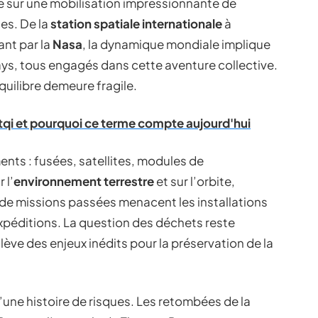
sur une mobilisation impressionnante de
es. De la
station spatiale internationale
à
ant par la
Nasa
, la dynamique mondiale implique
ays, tous engagés dans cette aventure collective.
quilibre demeure fragile.
btqi et pourquoi ce terme compte aujourd'hui
ents : fusées, satellites, modules de
 l’
environnement terrestre
et sur l’orbite,
 de missions passées menacent les installations
expéditions. La question des déchets reste
lève des enjeux inédits pour la préservation de la
’une histoire de risques. Les retombées de la