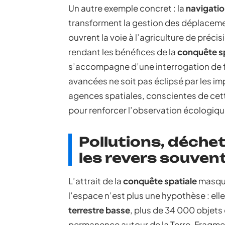
Un autre exemple concret : la
navigation
transforment la gestion des déplacement
ouvrent la voie à l’agriculture de préci
rendant les bénéfices de la
conquête s
s’accompagne d’une interrogation de f
avancées ne soit pas éclipsé par les i
agences spatiales, conscientes de cett
pour renforcer l’observation écologique
Pollutions, déche
les revers souve
L’attrait de la
conquête spatiale
masque
l’espace n’est plus une hypothèse : ell
terrestre basse
, plus de 34 000 objets 
permanence autour de la Terre. Fragment