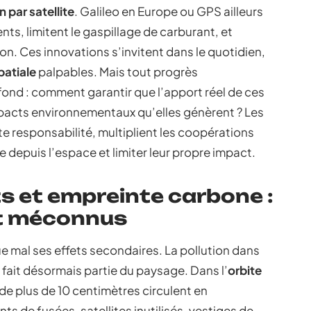
 par satellite
. Galileo en Europe ou GPS ailleurs
s, limitent le gaspillage de carburant, et
sion. Ces innovations s’invitent dans le quotidien,
patiale
palpables. Mais tout progrès
ond : comment garantir que l’apport réel de ces
mpacts environnementaux qu’elles génèrent ? Les
e responsabilité, multiplient les coopérations
 depuis l’espace et limiter leur propre impact.
ts et empreinte carbone :
nt méconnus
 mal ses effets secondaires. La pollution dans
e fait désormais partie du paysage. Dans l’
orbite
de plus de 10 centimètres circulent en
s de fusées, satellites inutilisés, vestiges de