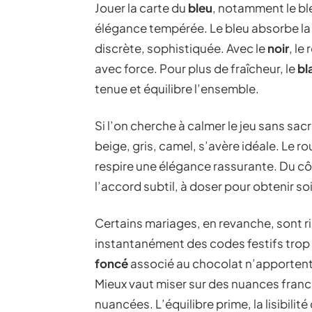
Jouer la carte du
bleu
, notamment le bl
élégance tempérée. Le bleu absorbe la
discrète, sophistiquée. Avec le
noir
, le
avec force. Pour plus de fraîcheur, le
bl
tenue et équilibre l’ensemble.
Si l’on cherche à calmer le jeu sans sac
beige, gris, camel, s’avère idéale. Le ro
respire une élégance rassurante. Du cô
l’accord subtil, à doser pour obtenir so
Certains mariages, en revanche, sont r
instantanément des codes festifs trop
foncé
associé au chocolat n’apportent r
Mieux vaut miser sur des nuances fran
nuancées. L’équilibre prime, la lisibilité