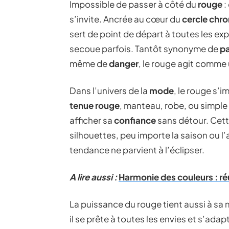
Impossible de passer à côté du
rouge
:
s’invite. Ancrée au cœur du
cercle chr
sert de point de départ à toutes les exp
secoue parfois. Tantôt synonyme de
p
même de
danger
, le rouge agit comme un
Dans l’univers de la
mode
, le rouge s
tenue rouge
, manteau, robe, ou simple 
afficher sa
confiance
sans détour. Cet
silhouettes, peu importe la saison ou 
tendance ne parvient à l’éclipser.
A lire aussi :
Harmonie des couleurs : ré
La puissance du rouge tient aussi à sa mal
il se prête à toutes les envies et s’ada