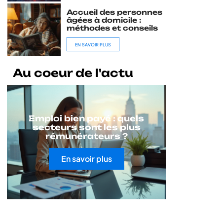
Accueil des personnes
âgées à domicile :
méthodes et conseils
EN SAVOIR PLUS
Au coeur de l'actu
Emploi bien payé : quels
secteurs sont les plus
rémunérateurs ?
En savoir plus