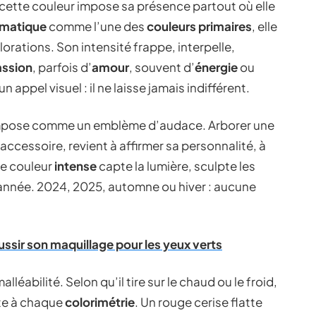
 cette couleur impose sa présence partout où elle
omatique
comme l’une des
couleurs primaires
, elle
lorations. Son intensité frappe, interpelle,
assion
, parfois d’
amour
, souvent d’
énergie
ou
 appel visuel : il ne laisse jamais indifférent.
’impose comme un emblème d’audace. Arborer une
accessoire, revient à affirmer sa personnalité, à
te couleur
intense
capte la lumière, sculpte les
l’année. 2024, 2025, automne ou hiver : aucune
ussir son maquillage pour les yeux verts
léabilité. Selon qu’il tire sur le chaud ou le froid,
pte à chaque
colorimétrie
. Un rouge cerise flatte