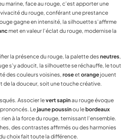
eu marine, face au rouge, c’est apporter une
 vivacité du rouge, conférant une prestance
 rouge gagne en intensité, la silhouette s’affirme
anc
met en valeur l’éclat du rouge, modernise la
rifier la présence du rouge, la palette des
neutres
,
uge s’y adoucit, la silhouette se réchauffe, le tout
té des couleurs voisines,
rose
et
orange
jouent
it de la douceur, soit une touche créative.
isqués. Associer le
vert sapin
au rouge évoque
 prononcés. Le
jaune poussin
ou le
bordeaux
ien à la force du rouge, ternissant l’ensemble.
ches, des contrastes affirmés ou des harmonies
 du choix fait toute la différence.