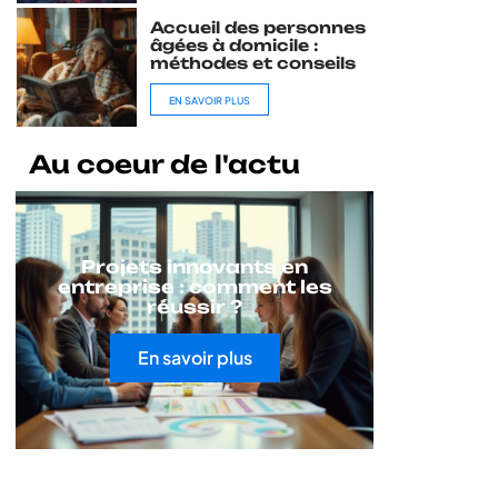
Accueil des personnes
âgées à domicile :
méthodes et conseils
EN SAVOIR PLUS
Au coeur de l'actu
Projets innovants en
entreprise : comment les
réussir ?
En savoir plus