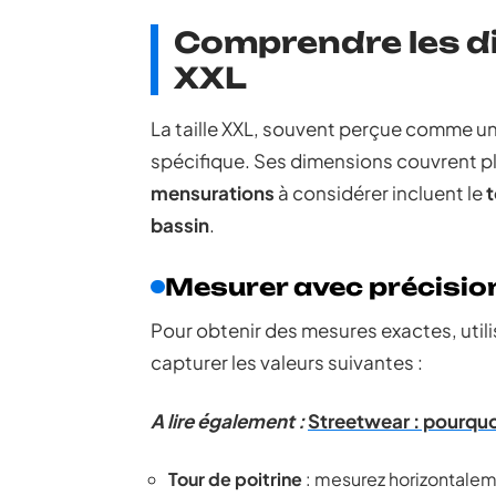
Comprendre les di
XXL
La taille XXL, souvent perçue comme un
spécifique. Ses dimensions couvrent p
mensurations
à considérer incluent le
t
bassin
.
Mesurer avec précisio
Pour obtenir des mesures exactes, util
capturer les valeurs suivantes :
A lire également :
Streetwear : pourquoi
Tour de poitrine
: mesurez horizontalemen