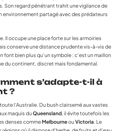
urs. Son regard pénétrant trahit une vigilance de
 un environnement partagé avec des prédateurs
. Il occupe une place forte sur les armoiries
ais conserve une distance prudente vis-à-vis de
n font bien plus qu’un symbole : c’est un maillon
ue du continent, discret mais fondamental.
omment s’adapte-t-il à
t ?
toute l’Australie. Du bush clairsemé aux vastes
’aux maquis du
Queensland
, il évite toutefois les
villes denses comme
Melbourne
ou
Victoria
. Le
s régions où il dispose d’herbe, de fruits et d’eau,