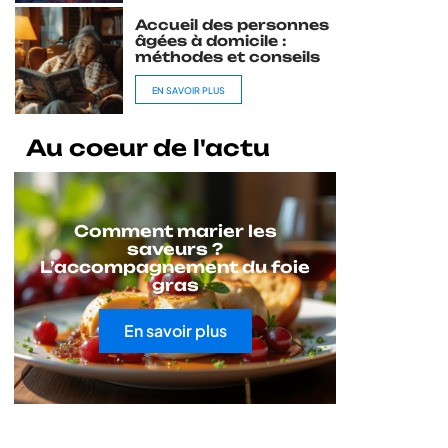
Accueil des personnes
âgées à domicile :
méthodes et conseils
EN SAVOIR PLUS
Au coeur de l'actu
Comment marier les
saveurs ?
L’accompagnement du foie
gras
En savoir plus